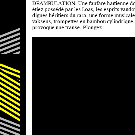
DÉAMBULATION. Une fanfare haïtienne dont
étiez possédé par les Loas, les esprits vau
dignes héritiers du rara, une forme musicale 
vaksens, trompettes en bambou cylindrique. L
provoque une transe. Plongez !