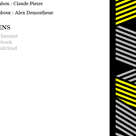
bou : Claude Pierre
bour : Alex Demosthene
ENS
 Internet
ebook
ndcloud