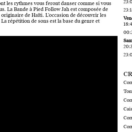
23:
 les rythmes vous feront danser comme si vous
dous. La Bande à Pied Follow Jah est composée de
23:
originaire de Haïti. L’occasion de découvrir les
Vend
a répétition de sons est la base du genre et
18:
00:3
Same
20:
23:0
CR
Corn
Tom
Corn
Cais
Cor
Cor