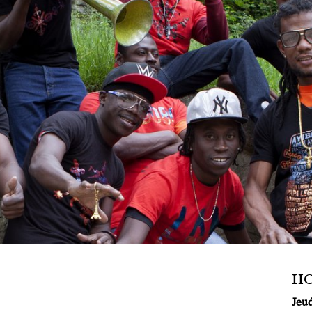
HO
Jeud