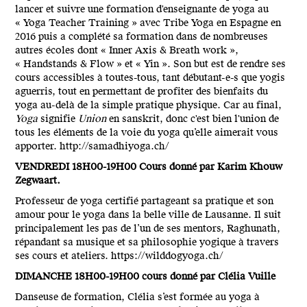
lancer et suivre une formation d'enseignante de yoga au
« Yoga Teacher Training » avec Tribe Yoga en Espagne en
2016 puis a complété sa formation dans de nombreuses
autres écoles dont « Inner Axis & Breath work »,
« Handstands & Flow » et « Yin ». Son but est de rendre ses
cours accessibles à toutes-tous, tant débutant-e-s que yogis
aguerris, tout en permettant de profiter des bienfaits du
yoga au-delà de la simple pratique physique. Car au final,
Yoga
signifie
Union
en sanskrit, donc c'est bien l'union de
tous les éléments de la voie du yoga qu’elle aimerait vous
apporter. http://samadhiyoga.ch/
VENDREDI 18H00-19H00 Cours donné par Karim Khouw
Zegwaart.
Professeur de yoga certifié partageant sa pratique et son
amour pour le yoga dans la belle ville de Lausanne. Il suit
principalement les pas de l’un de ses mentors, Raghunath,
répandant sa musique et sa philosophie yogique à travers
ses cours et ateliers. https://wilddogyoga.ch/
DIMANCHE 18H00-19H00 cours donné par Clélia Vuille
Danseuse de formation, Clélia s’est formée au yoga à