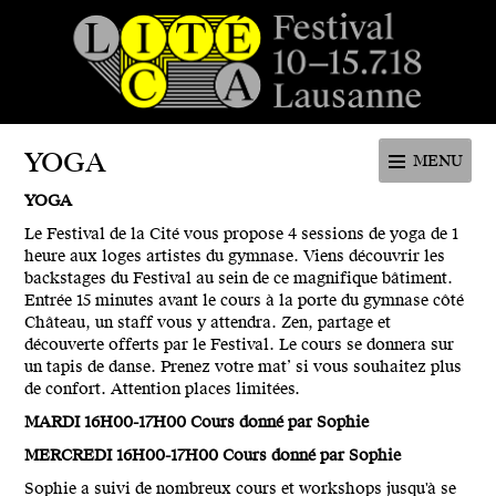
Festival de la cité de Lausanne -
du 4 au 9 juillet 2017 - 46ème
YOGA
MENU
édition
YOGA
Le Festival de la Cité vous propose 4 sessions de yoga de 1
heure aux loges artistes du gymnase. Viens découvrir les
backstages du Festival au sein de ce magnifique bâtiment.
Entrée 15 minutes avant le cours à la porte du gymnase côté
Château, un staff vous y attendra. Zen, partage et
découverte offerts par le Festival. Le cours se donnera sur
un tapis de danse. Prenez votre mat’ si vous souhaitez plus
de confort. Attention places limitées.
MARDI 16H00-17H00 Cours donné par Sophie
MERCREDI 16H00-17H00 Cours donné par Sophie
Sophie a suivi de nombreux cours et workshops jusqu'à se