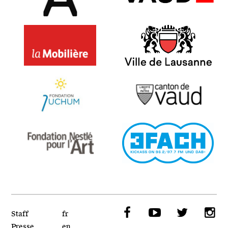
Bureau A
VAUD - SPECO
LaMobilière
Ville de Lausanne
Fondation Juchum
Canton de Vaud
Fondation Nestlé pour l'Art
3Fach Radio
Facebook
YouTube
Twitt
I
Staff
fr
Presse
en