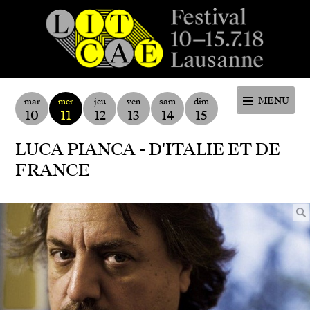
Festival de la cité de Lausanne -
du 4 au 9 juillet 2017 - 46ème
MENU
mar
mer
jeu
ven
sam
dim
10
11
12
13
14
15
édition
LUCA PIANCA - D'ITALIE ET DE
FRANCE