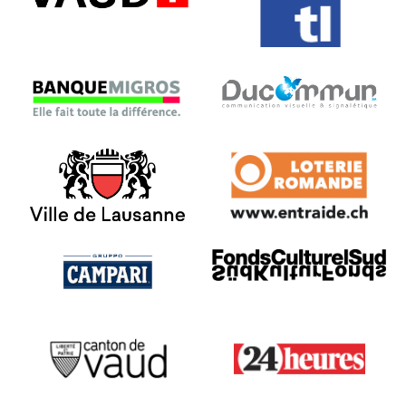
VAUD - SPECO
TL
Banque Migros
Ducommun
Ville de Lausanne
Loterie Romande
Campari
SüdKulturFonds
Canton de Vaud
24 heures