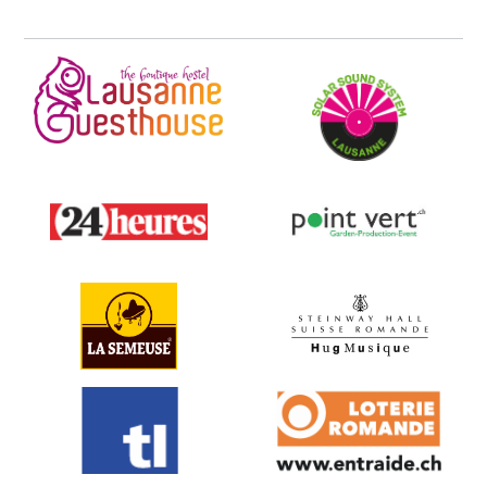
Lausanne Guesthouse &
Solar Sound System
Backpackers
24 heures
Point Vert
La Semeuse
Hug Musique
TL
Loterie Romande