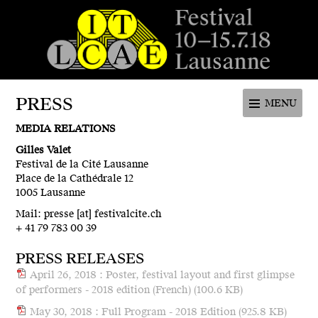
Festival de la cité de Lausanne -
du 4 au 9 juillet 2017 - 46ème
PRESS
MENU
édition
MEDIA RELATIONS
Gilles Valet
Festival de la Cité Lausanne
Place de la Cathédrale 12
1005 Lausanne
Mail: presse [at] festivalcite.ch
+ 41 79 783 00 39
PRESS RELEASES
April 26, 2018 : Poster, festival layout and first glimpse
of performers - 2018 edition (French)
(100.6 KB)
May 30, 2018 : Full Program - 2018 Edition
(925.8 KB)