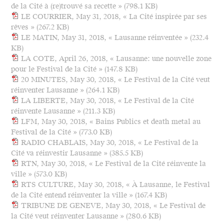
de la Cité à (re)trouvé sa recette »
(798.1 KB)
LE COURRIER, May 31, 2018, « La Cité inspirée par ses
rêves »
(267.2 KB)
LE MATIN, May 31, 2018, « Lausanne réinventée »
(232.4
KB)
LA COTE, April 26, 2018, « Lausanne: une nouvelle zone
pour le Festival de la Cité »
(147.8 KB)
20 MINUTES, May 30, 2018, « Le Festival de la Cité veut
réinventer Lausanne »
(264.1 KB)
LA LIBERTE, May 30, 2018, « Le Festival de la Cité
réinvente Lausanne »
(211.3 KB)
LFM, May 30, 2018, « Bains Publics et death metal au
Festival de la Cité »
(773.0 KB)
RADIO CHABLAIS, May 30, 2018, « Le Festival de la
Cité va réinvestir Lausanne »
(385.5 KB)
RTN, May 30, 2018, « Le Festival de la Cité réinvente la
ville »
(573.0 KB)
RTS CULTURE, May 30, 2018, « À Lausanne, le Festival
de la Cité entend réinventer la ville »
(167.4 KB)
TRIBUNE DE GENEVE, May 30, 2018, « Le Festival de
la Cité veut réinventer Lausanne »
(280.6 KB)