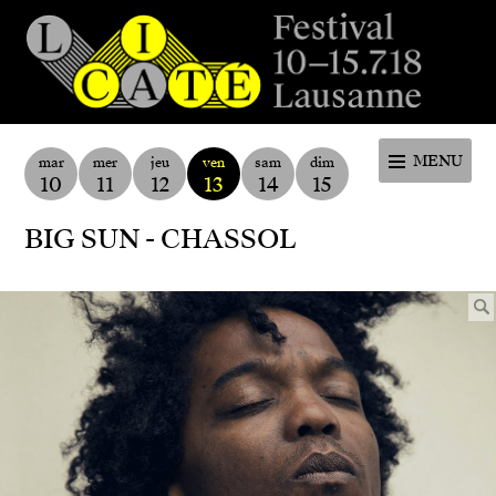
Festival de la cité de Lausanne -
du 4 au 9 juillet 2017 - 46ème
MENU
mar
mer
jeu
ven
sam
dim
10
11
12
13
14
15
édition
BIG SUN - CHASSOL